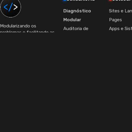
Diagnóstico
Sites e La
Modular
Pages
Modularizando os
Auditoria de
Apps e Si
problemas e facilitando as
Campanhas
E-commer
soluções.
comercial@modulareasy.com
Auditoria
Identidade
Comercial
Design Grá
Auditoria
Vídeo e Mo
CRO/SEO
Integraçõe
Auditoria de CRM
APIs
Auditoria de Pós-
Setup de
Venda
Ads/GA4
© 2026 Modulareasy. Todos os direitos reservados.