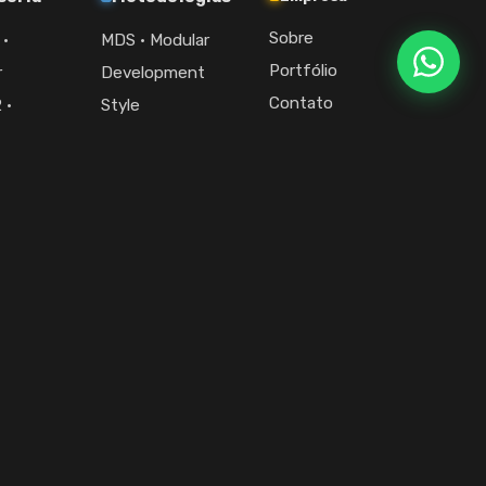
Sobre
 ·
MDS · Modular
Portfólio
r
Development
Contato
 ·
Style
r +
APEX CORE ·
Fale com a gente
r
Operation Hub
comercial@modulareasy.com
· Dirigir
Iniciar projeto
ência de dev que entrega site WordPress pra si mesma não faz sentido.