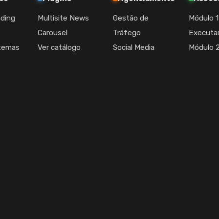
nding
Multisite News
Gestão de
Módulo 1
Carousel
Tráfego
Executa
stemas
Ver catálogo
Social Media
Módulo 2
ce
completo
Conteúdo e SEO
Entende
 Visual
CRM e E-mail
Executa
fico
Atendimento e
Módulo 3 
tion
Inbox
s e
Manutenção de
Sites
Relatórios
Periódicos
Construído com Astro, porque ag