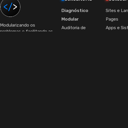
Diagnóstico
Sites e La
Modular
Pages
Modularizando os
Auditoria de
Apps e Si
problemas e facilitando as
Campanhas
E-commer
soluções.
comercial@modulareasy.com
Auditoria
Identidade
Comercial
Design Grá
Auditoria
Vídeo e Mo
CRO/SEO
Integraçõe
Auditoria de CRM
APIs
Auditoria de Pós-
Setup de
Venda
Ads/GA4
© 2026 Modulareasy. Todos os direitos reservados.