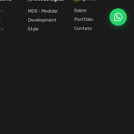
Sobre
 ·
MDS · Modular
Portfólio
r
Development
Contato
 ·
Style
r +
APEX CORE ·
Fale com a gente
r
Operation Hub
comercial@modulareasy.com
· Dirigir
Iniciar projeto
ência de dev que entrega site WordPress pra si mesma não faz sentido.