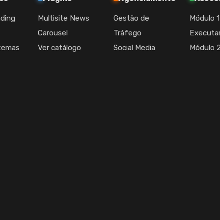
nding
Multisite News
Gestão de
Módulo 1
Carousel
Tráfego
Executa
stemas
Ver catálogo
Social Media
Módulo 2
ce
completo
Conteúdo e SEO
Entende
 Visual
CRM e E-mail
Executa
fico
Atendimento e
Módulo 3 
tion
Inbox
s e
Manutenção de
Sites
Relatórios
Periódicos
Construído com Astro, porque ag