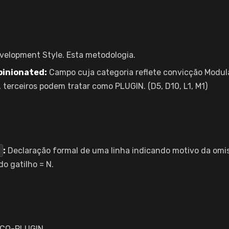
elopment Style. Esta metodologia.
inionated:
Campo cuja categoria reflete convicção Modul
terceiros podem tratar como PLUGIN. (D5, D10, L1, M1)
:
Declaração formal de uma linha indicando motivo da omi
o gatilho = N.
CO-PLUGIN.