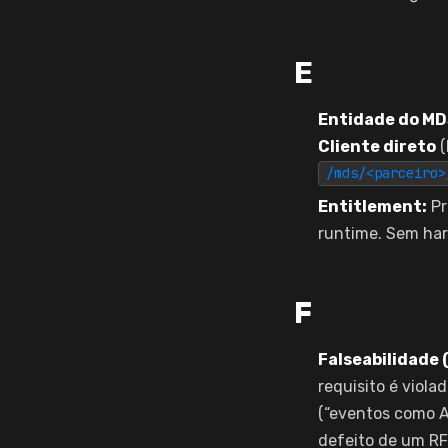
E
Entidade do MD
Cliente direto
(
/mds/<parceiro>
Entitlement:
Pr
runtime. Sem ha
F
Falseabilidade 
requisito é viol
(“eventos como A,
defeito de um RF