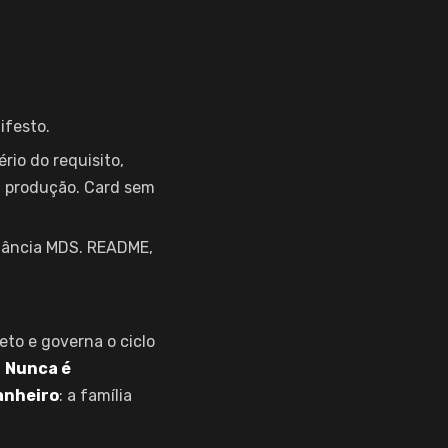
ifesto.
io do requisito,
m produção. Card sem
tância MDS. README,
eto e governa o ciclo
.
Nunca é
anheiro
: a família