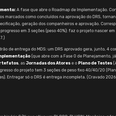
amento:
A fase que abre o Roadmap de Implementação. Co
dos marcados como concluídos na aprovação do DRS, tornand
specificação, geração dos companheiros e aprovação. Corres
progresso em 3 seções (peso 40%); faz o projeto nascer e
7.)
rão de entrega do MDS: um DRS aprovado gera, junto, 4 co
mplementação
(que abre com a Fase 0 de Planejamento, já 
Artefatos
, as
Jornadas dos Atores
e o
Plano de Testes
(A
gresso do projeto tem 3 seções de peso fixo 40/40/20 (Pla
es). Entregar só o DRS é entrega incompleta. (Cravado 2026