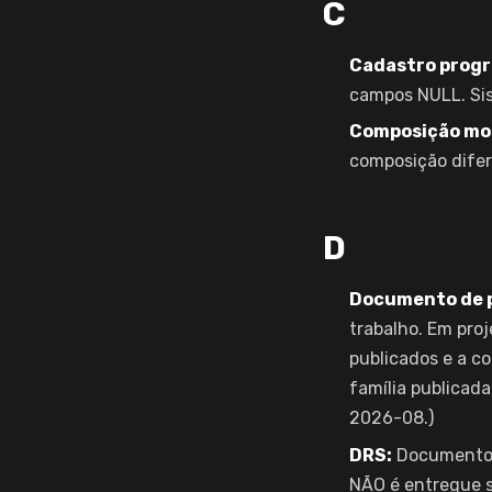
C
Cadastro progr
campos NULL. Si
Composição mo
composição difer
D
Documento de 
trabalho. Em proj
publicados e a c
família publicada
2026-08.)
DRS:
Documento d
NÃO é entregue s