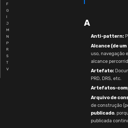
F
G
I
A
J
M
Anti-pattern:
P
N
P
Alcance (de um 
R
uso, navegação e
S
alcance percorri
T
V
Artefato:
Docum
PRD, DRS, etc.
Artefatos-compa
Arquivo de cons
de construção (p
publicado
, porq
publicada contin