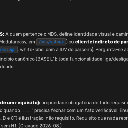
S:
A quem pertence o MDS, define identidade visual e camin
Modulareasy, em
) ou
cliente indireto de pa
/mds/<slug>
, white-label com a IDV do parceiro). Pergunta-se ao 
/<slug>
incípio canônico (BASE L1): toda funcionalidade liga/deslig
rdcode.
(de um requisito):
propriedade obrigatória de todo requisito
ado quando ___” precisa fechar com um fato verificável. E
 B e C”) é ilustração, não requisito. Requisito que nada re
 sem H1. (Cravado 2026-08.)