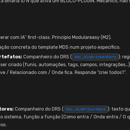
a binária S/N que ativa um BLOCO-PLUGIN. Mecânico, não s
rar com IA” first-class. Princípio Modulareasy (M2).
ação concreta do template MDS num projeto específico.
rtefatos:
Companheiro do DRS (
): re
doc_kind=inventory
ser criado (funis, automações, tags, campos, integrações…),
e / Relacionado com / Onde fica. Responde “criei todos?”.
tores:
Companheiro do DRS (
): texto 
doc_kind=journeys
 o sistema, função a função (Como entra / Onde entra / O q
os.