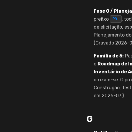
Fase 0 / Planej
prefixo
, to
P0-
de elicitação, e
Planejamento do 
(Cravado 2026-0
Família de 5:
Pad
o
Roadmap de I
Inventário de 
cruzam-se. O pro
Construção, Test
em 2026-07.)
G