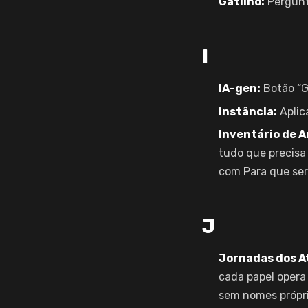
Gatilho:
Pergunt
I
IA-gen:
Botão “Ge
Instância:
Aplic
Inventário de A
tudo que precisa 
com Para que serv
J
Jornadas dos A
cada papel opera
sem nomes própri