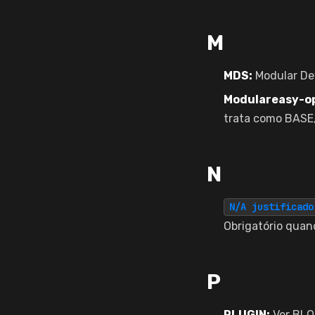
M
MDS:
Modular Dev
Modulareasy-op
trata como BASE, 
N
N/A justificado
Obrigatório quand
P
PLUGIN:
Ver BLO