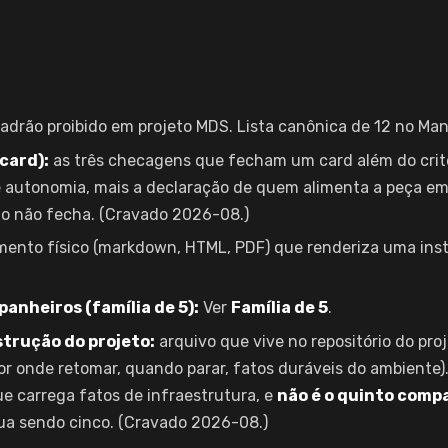
adrão proibido em projeto MDS. Lista canônica de 12 no Man
card):
as três checagens que fecham um card além do critér
 autonomia, mais a declaração de quem alimenta a peça e
do não fecha. (Cravado 2026-08.)
ento físico (markdown, HTML, PDF) que renderiza uma ins
nheiros (família de 5):
Ver
Família de 5
.
trução do projeto:
arquivo que vive no repositório do proj
or onde retomar, quando parar, fatos duráveis do ambiente)
ue carrega fatos de infraestrutura, e
não é o quinto comp
ua sendo cinco. (Cravado 2026-08.)