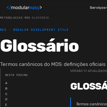
Pular para o conteúdo principal
Serviços
METODOLOGIAS
/
MDS
/
GLOSSÁRIO
MDS · MODULAR DEVELOPMENT STYLE
Glossário
Termos canônicos do MDS: definições oficiais
VERSÃO 1.1
·
ATUALIZADO
NESTA PÁGINA
GLOSSÁ
A
B
C
D
Termos canônicos
E