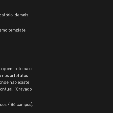
gatório, demais
smo template,
ara quem retoma o
e nos artefatos
onde não existe
pontual. (Cravado
cos / 86 campos).