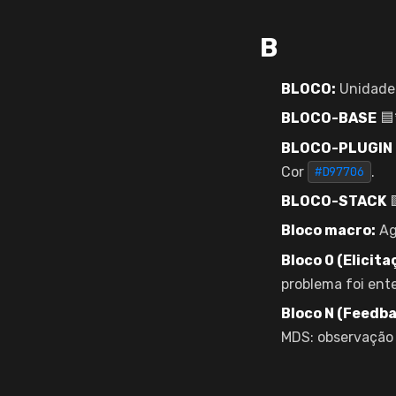
B
BLOCO:
Unidade 
BLOCO-BASE
🟦*
BLOCO-PLUGIN
Cor
.
#D97706
BLOCO-STACK

Bloco macro:
Ag
Bloco 0 (Elicita
problema foi ent
Bloco N (Feedba
MDS: observação 