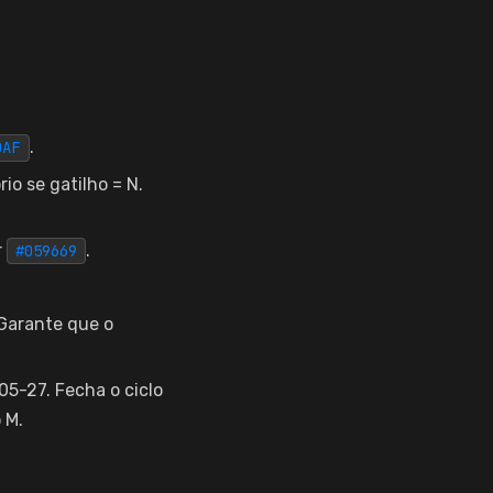
.
0AF
io se gatilho = N.
r
.
#059669
Garante que o
5-27. Fecha o ciclo
 M.