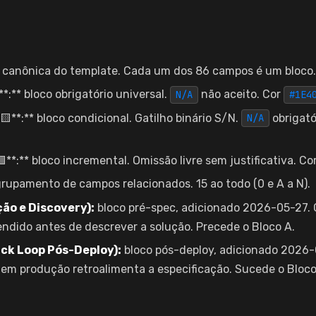
canônica do template. Cada um dos 86 campos é um bloco.
*:** bloco obrigatório universal.
não aceito. Cor
N/A
#1E4
🟨**:** bloco condicional. Gatilho binário S/N.
obrigatór
N/A
**:** bloco incremental. Omissão livre sem justificativa. Co
rupamento de campos relacionados. 15 ao todo (0 e A a N).
ção e Discovery):
bloco pré-spec, adicionado 2026-05-27. 
endido antes de descrever a solução. Precede o Bloco A.
ck Loop Pós-Deploy):
bloco pós-deploy, adicionado 2026-0
em produção retroalimenta a especificação. Sucede o Bloco