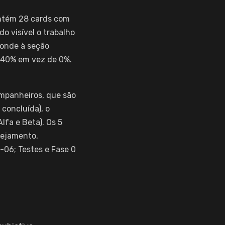
ntém 28 cards com
o visível o trabalho
ponde à seção
m 40% em vez de 0%.
mpanheiros, que são
concluída), o
lfa e Beta). Os 5
nejamento,
-06; Testes e Fase 0