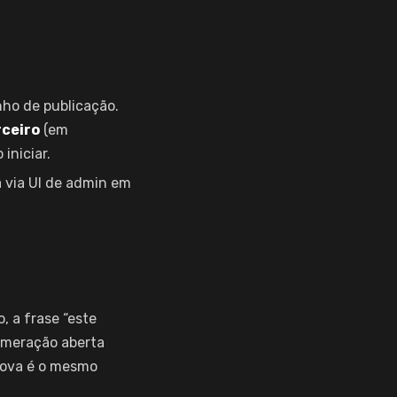
ho de publicação.
rceiro
(em
iniciar.
a via UI de admin em
, a frase “este
numeração aberta
prova é o mesmo