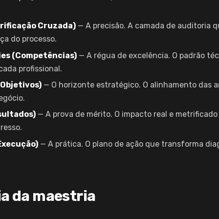
rificação Cruzada)
— A precisão. A camada de auditoria q
iça do processo.
es (Competências)
— A régua de excelência. O padrão té
cada profissional.
(Objetivos)
— O horizonte estratégico. O alinhamento das a
egócio.
sultados)
— A prova de mérito. O impacto real e metrificad
resso.
Execução)
— A prática. O plano de ação que transforma di
fia da maestria