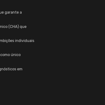
ue garante a
cnico (CHA) que
mbições individuais
o como único
agnósticos em