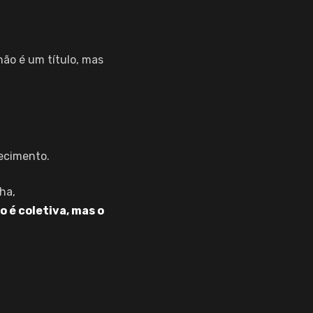
não é um título, mas
ecimento.
ha,
o é coletiva, mas o