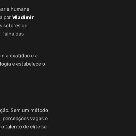
haria humana
da por
Wladimir
s setores do
r falha das
m a exatidão e a
logia e estabelece o
cução. Sem um método
s, percepções vagas e
o talento de elite se