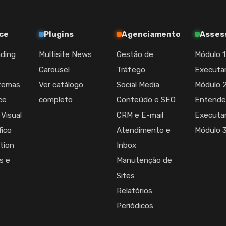
ce
Plugins
Agenciamento
Asses
nding
Multisite News
Gestão de
Módulo 1
Carousel
Tráfego
Executa
stemas
Ver catálogo
Social Media
Módulo 2
ce
completo
Conteúdo e SEO
Entende
 Visual
CRM e E-mail
Executa
fico
Atendimento e
Módulo 3 
tion
Inbox
s e
Manutenção de
Sites
Relatórios
Periódicos