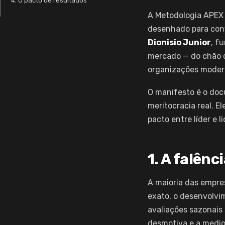
4. O pacto de resultados
A Metodologia APEX
desenhado para conve
Dionisio Junior
, f
mercado — do chão de
organizações modern
O manifesto é o do
meritocracia real. E
pacto entre líder e 
1. A falênc
A maioria das empre
exato, o desenvolvi
avaliações sazonais 
desmotiva e a medioc