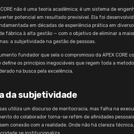
 CORE não é uma teoria acadêmica; é um sistema de engen
rter potencial em resultado previsível. Ela foi desenvolvi
undamentada em décadas de experiência prática em diverso
 fábrica à alta gestão — com o objetivo de eliminar a maio
as: a subjetividade na gestão de pessoas.
cumento fundador que sela o compromisso da APEX CORE co
le define os princípios inegociáveis que regem toda a metodo
liderado na busca pela excelência.
ia da subjetividade
sas utiliza um discurso de meritocracia, mas falha na exe
mento do colaborador torna-se refém de afinidades pessoai
sem conexão com a realidade. Onde não há clareza técnica, 
ridade se institucionaliza.