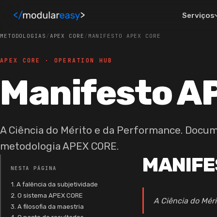
Pular para o conteúdo principal
Serviços
METODOLOGIAS
/
APEX CORE
/
MANIFESTO APEX CORE
APEX CORE · OPERATION HUB
Manifesto A
A Ciência do Mérito e da Performance. Docu
metodologia APEX CORE.
MANIFE
NESTA PÁGINA
1. A falência da subjetividade
2. O sistema APEX CORE
A Ciência do Mér
3. A filosofia da maestria