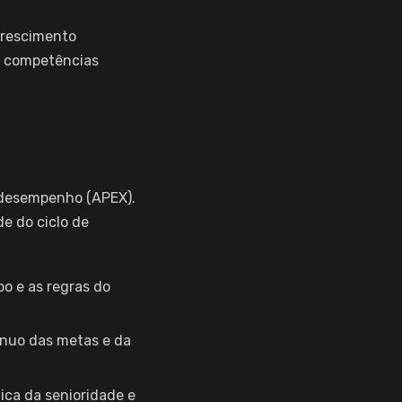
crescimento
de competências
e desempenho (APEX).
e do ciclo de
o e as regras do
ínuo das metas e da
ica da senioridade e