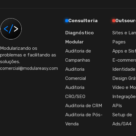
Consultoria
Outsour
Diagnóstico
Sites e La
Modular
Pages
Modularizando os
Auditoria de
Apps e Si
problemas e facilitando as
Campanhas
E-commer
soluções.
comercial@modulareasy.com
Auditoria
Identidade
Comercial
Design Grá
Auditoria
Vídeo e Mo
CRO/SEO
Integraçõe
Auditoria de CRM
APIs
Auditoria de Pós-
Setup de
Venda
Ads/GA4