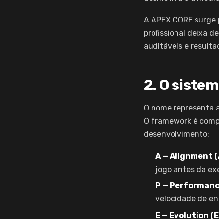
A APEX CORE surge 
profissional deixa 
auditáveis e result
2. O siste
O nome representa a
O framework é compos
desenvolvimento:
A — Alignment 
jogo antes da ex
P — Performan
velocidade de en
E — Evolution (