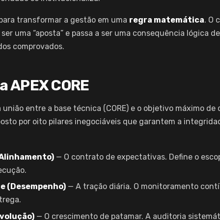
para transformar a gestão em uma
regra matemática
. O 
de ser uma “aposta” e passa a ser uma consequência lógica 
ados comprovados.
ma APEX CORE
 união entre a base técnica (CORE) e o objetivo máximo d
to por oito pilares inegociáveis que garantem a integridad
(Alinhamento)
— O contrato de expectativas. Define o escop
ecução.
ce (Desempenho)
— A tração diária. O monitoramento cont
trega.
Evolução)
— O crescimento de patamar. A auditoria sistemát