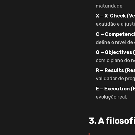
maturidade.
X — X-Check (Ve
exatidão e a just
C — Competenci
define o nível de 
O — Objectives 
com o plano do n
R — Results (Re
validador de prog
E — Execution (
evolução real.
3. A filoso