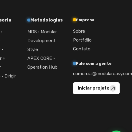
soria
Metodologias
Empresa
Sobre
 ·
MDS · Modular
Portfólio
r
Development
Contato
 ·
Style
r +
APEX CORE ·
Fale com a gente
r
Operation Hub
comercial@modulareasy.com
· Dirigir
Iniciar projeto