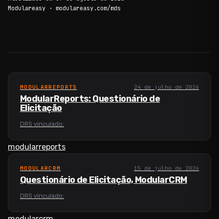
Modulareasy · modulareasy.com/mds
MODULARREPORTS
24 de julho de 2026
ModularReports: Questionário de
Elicitação
DRS vinculado:
modularreports
MODULARCRM
15 de julho de 2026
Questionário de Elicitação, ModularCRM
DRS vinculado:
modularcrm